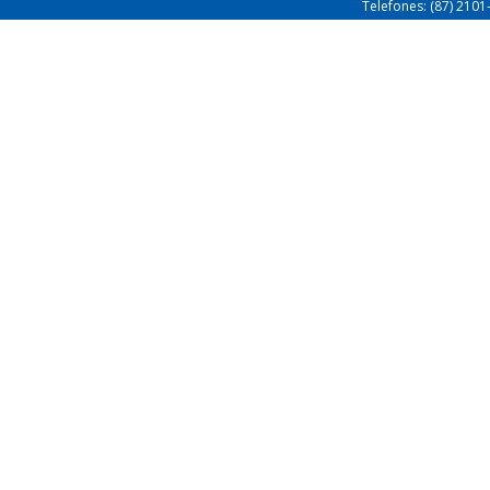
Telefones: (87) 2101