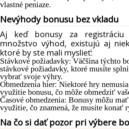
vlastné peniaze.
Nevýhody bonusu bez vkladu
Aj keď bonusy za registráciu
množstvo výhod, existujú aj nie
ktoré by ste mali myslieť:
Stávkové požiadavky:
Väčšina týchto bo
stávkové požiadavky, ktoré musíte splni
vybrať svoje výhry.
Obmedzenia hier:
Niektoré hry nemusia 
využitie bonusu, čo môže obmedziť vaš
Časové obmedzenia:
Bonusy môžu mať 
využitie, čo znamená, že musíte konať r
Na čo si dať pozor pri výbere b